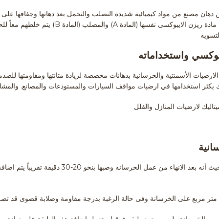
ت عبارة عن دهان مصنع من مواد كيميائية شديدة التصلب والتحمل بعد دهانها وجفافها عل
وهو عبارة عن مادتيين مختلفتين … مادة ريزن الايبوكسى نف
لتسويه
يبوكسي واستخداماته
الارضيات الأسمنتية والخرسانية بدهانات مخصصة لزيادة متانتها ومقاومتها للصد
ذلك يكثر استخدامها في ارضيات مواقف السيارات والمستودعات والمصانع. والمش
ميتاليك لارضيات المنازل والفلل
يعتبر أبسط انواع دهان الارضيات حيث أنه بعد الانهاء من ع
من الخرسانة وليس مجرد طبقه فوقها. وتعمل اضافة هذه الطبقة على زيادة صل