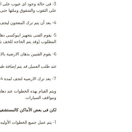
3- فى حالة وجود اى عيوب على ا
على الثقوب والشقوق وملئها حتى تس
4- بعد أن يتم ترك المعجون ليجف على الأرضية لمدة 24 ساعة،ـ يقوم الفنى بسنفرته لتنعيم الأرضية، ثم يتم تنظيفها ومسحها من أى اتربة أو غبار.
المطلوب (وقد يتم الحاجه للخف بال
6- يقوم الفنيين بدهان الارضية بالايبوكسى الذى تم تحضيره بواسطة الرولة.
عند طلب العميل قد يتم إضافة طبق
7- بعد ترك الارضية لتجف لمدة 24 ساعة، يتم عمل طبقة ثانية من الايبوكسى.
ومواقف السيارات.
لكن فى بعض الأماكن كالمستشفيات والمصانع 
1- يتم عمل جميع الخطوات الأوليه التى تم توضيحها سابق من تجهيز وحف الأرضية، وإضافة طبقة الاساس، وعمل المعجون وسنفرته.