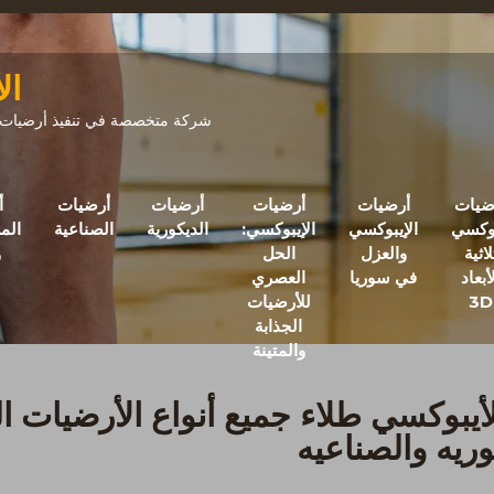
ال
شركة متخصصة في تنفيذ أرضيات ال
ضيات
أرضيات
أرضيات
أرضيات
أرضيات
أ
بوكسي
الإيبوكسي
الإيبوكسي:
الديكورية
الصناعية
الم
لاثية
والعزل
الحل
و
أبعاد
في سوريا
العصري
3D
للأرضيات
الجذابة
والمتينة
أيبوكسي طلاء جميع أنواع الأرضيات ا
وريه والصناعيه