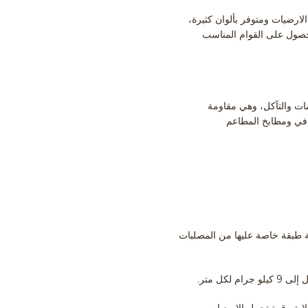
ى الارضيات ومتوفر بألوان كثيرة،
سها (المادة A) والمصلب (المادة B) يتم خلطهم معاً للحصول على القوام المناسب
مات والتآكل، وهي مقاومة
افي ومطابخ المطاعم
مل الخرسانه وصبها بنحو 20-30 دقيقة تقريباً يتم اضافة طبقة خاصة عليها من المصلبات
ابة وقوة تحمل الارضيات