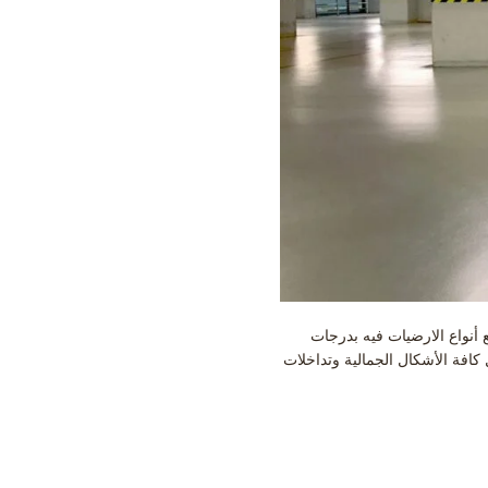
 أنواع الارضيات فيه بدرجات
 دهان لون واحد، أو دهان ميتاليك متعدد الألوان ، أو ديكوري، أو ثلاثى الأبعاد 3D، وعمل كافة الأشكال الجمالية وتداخلات