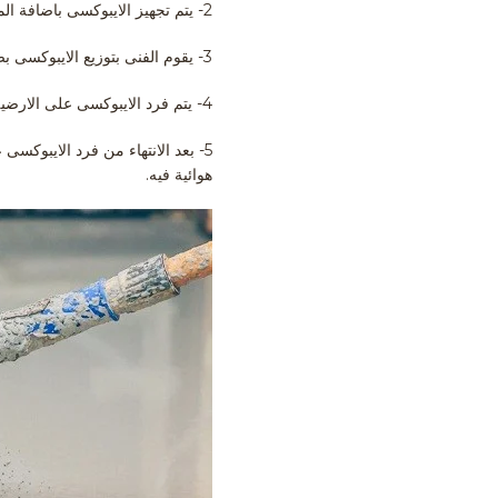
2- يتم تجهيز الايبوكسى باضافة المادة A مع المصلبB بنسبة 1:3 وخلطهم بالدريل للحصول على قوام كثيف ومناسب.
3- يقوم الفنى بتوزيع الايبوكسى بصبه من العبوة مباشرة على الأرضية كما هو موضح بالصورة، ولا يتم استخدام الرولة
4- يتم فرد الايبوكسى على الارضية بواسطة سكين التوزيع أو المالج.
هوائية فيه.