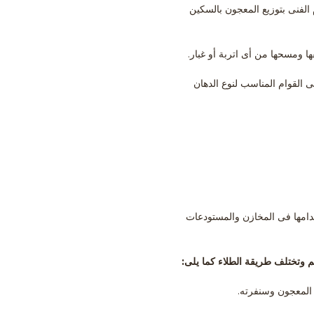
لفنى بتوزيع المعجون بالسكين
A مع المصلب B بواسطة الدريل للحصول على القوام المناسب لنوع الدهان
ايبوكسى بسمك 0.3 مم تقريباً والتى يكثر استخدامها فى المخازن والمستودعات