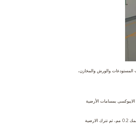
ات المستودعات والورش والمخازن،
 الايبوكسى بمسامات الأرضية
2- يتم خلط مادة أساس الايبوكسى مع المصلب، ثم يقوم الفنيين لدينا فى سواعد بتوزيعها على الأرضية بالرولة بسمك 0.2 مم، ثم تترك الارضية