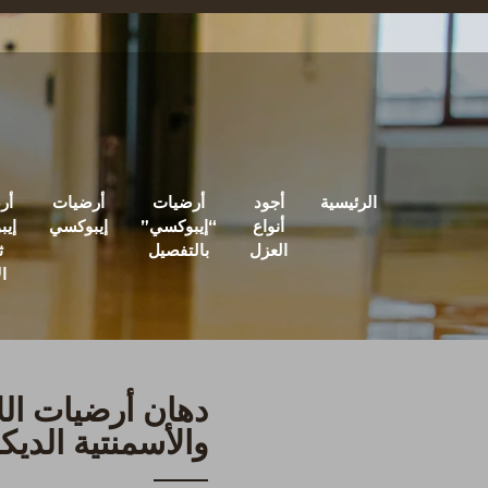
الرئيسية
أجود
أرضيات
أرضيات
أر
أنواع
“إيبوكسي”
إيبوكسي
إي
العزل
بالتفصيل
ث
ال
دهان أرضيات الل
والأسمنتية الديك