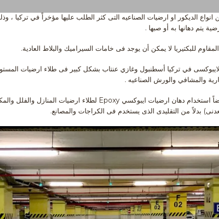
Ep من انواع الديكور او ارضيات الصناعيه التى كثر الطلب عليها مؤخراً في تركيا ، 
 يتم دهانها به أو صبها .
اوم للبكتيريا لا يمكن أن يوجد فى خامات السيراميك والبلاط العادية.
ايبوكسى في تركيا أسطنبول وغازي عنتاب بشكل كبير فى طلاء ارضيات المستو
ارية والمشافي والورش الصناعيه .
لكن ما لايعرفه الكثير أنه يمكن أيضاً استخدام دهان ارضيات ايبوكسي Epoxy 
نى) بدلاً من التقليدى الذى يستخدم فى الكراجات والمصانع.