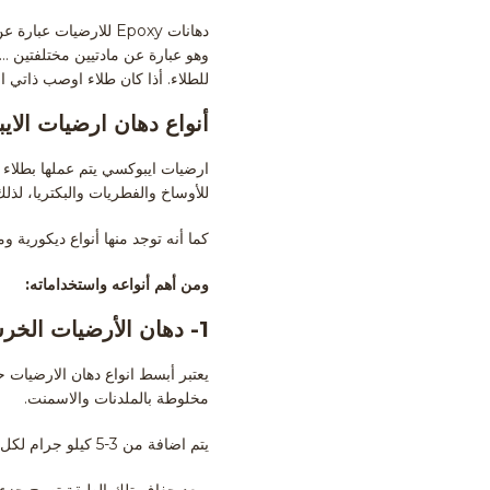
دهانات Epoxy للارضيا
للطلاء. أذا كان طلاء اوصب ذاتي ا
أنواع دهان ارضيات الا
ارضيات ايبوكسي يتم عملها بطلاء 
للأوساخ والفطريات والبكتريا، ل
كما أنه توجد منها أنواع ديكورية و
ومن أهم أنواعه واستخداماته:
1- دهان الأرضيات الخرسانية
مخلوطة بالملدنات والاسمنت.
يتم اضافة من 3-5 كيلو جرام لكل متر مربع على الخرسانة وفى حالة الرغبة بدرجة مقاومة وصلابة قصوى قد تصل إلى 9 كيلو جرام لكل متر.
وبعد جفاف تلك الطبقة تصبح جزء 