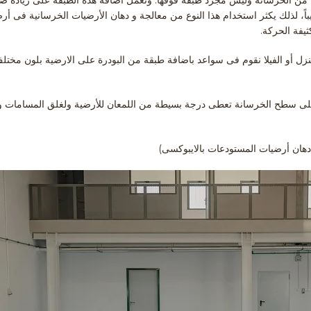
ة بنسبة 150-200% تقريباً، لذلك يكثر استخدام هذا النوع من معالجة و دهان الأرضيات الخرساني
يفة الحركة.
منزل أو الفيلا نقوم فى سواعد باضافة طبقة من البودرة على الارضية بلون م
على سطح الخرسانة تعطى درجة بسيطة من اللمعان للأرضية ولغلق المسامات وح