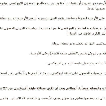
لأرضية من شروخ أو تشققات أو ثقوب يجب معالجتها بمعجون الايبوكسى. ويقوم ا
ويتها تماما.
5- يقوم الفنى بتجهيز ايبوكسى دهان الارضيات بخلط مداة اليبوكسى 
تنر النارى خاصة فى الشتاء)
ة من الرمل الابيض النظيف مانعة للانزلاق على الأرضية.
ويتم القيام بهذه الخطوات عند دهان الارضيات للحصول على طبقة 
ومطابخ المطاعم يجب ان تكون سماكة طبقة الايبوكسى من 2:1 مم وتختلف طريقة الطلاء كما يلى: