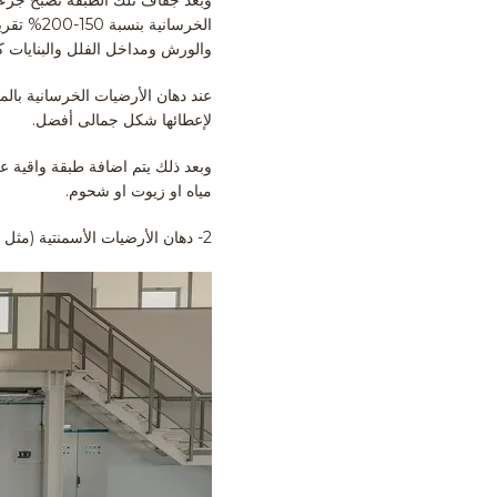
الخرساني
والورش ومداخل الفلل والبنايات كث
عند دهان الأرضيات الخرسانية بال
لإعطائها شكل جمالى أفضل.
وبعد ذلك يتم اضافة طبقة واقية 
مياه او زيوت او شحوم.
2- دهان الأرضيات الأسمنتية (مثل دهان أرضيات المستودعات بالايبوكسى)