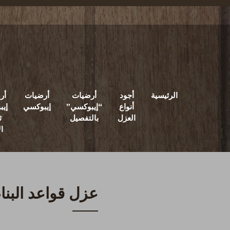
الرئيسية
أجود
أرضيات
أرضيات
أر
أنواع
“إيبوكسي”
إيبوكسي
إي
العزل
بالتفصيل
ث
ال
عزل قواعد البناء