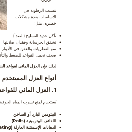
تتسبب الرطوبة في
الأساسات بعدة مشكلات
خطيرة، مثل:
تآكل حديد التسليح (الصدأ)
تشقق الخرسانة وفقدان صلابتها
نمو الفطريات والعفن في الأدوار ا
ضعف تحمل القواعد للضغط والتأثير
لذلك فإن
العزل المائي لقواعد البنا
أنواع العزل المستخدم لق
1.
العزل المائي للقواعد
يُستخدم لمنع تسرب المياه الجوفية
البيتومين البارد أو الساخن
اللفائف البيتومينية (Rolls)
الدهانات الإسمنتية العازلة (Cementitious Coating)