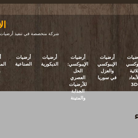
ال
شركة متخصصة في تنفيذ أرضيات ال
ضيات
أرضيات
أرضيات
أرضيات
أرضيات
أ
بوكسي
الإيبوكسي
الإيبوكسي:
الديكورية
الصناعية
الم
لاثية
والعزل
الحل
و
أبعاد
في سوريا
العصري
3D
للأرضيات
الجذابة
والمتينة