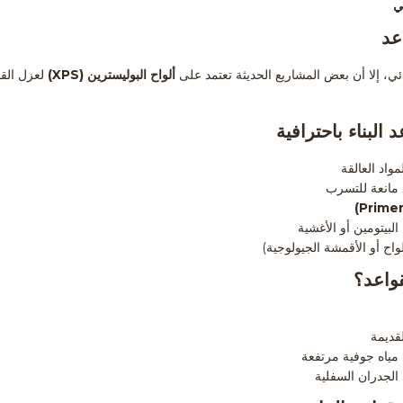
ي
عد
ئي، إلا أن بعض المشاريع الحديثة تعتمد على
ألواح البوليسترين (XPS)
لعزل القو
البناء باحترافية
مواد العالقة
 مانعة للتسرب
البيتومين
أو الأغشية
واح أو الأقمشة الجيولوجية)
واعد؟
لقديمة
مياه جوفية مرتفعة
لجدران السفلية