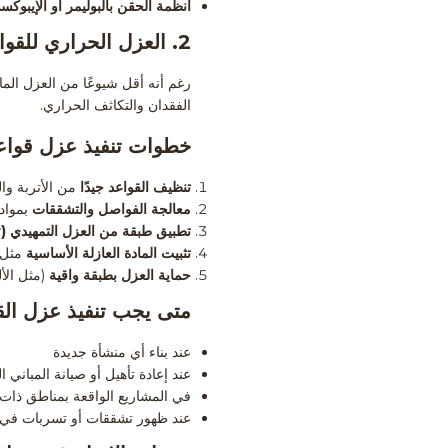
أنظمة الحقن بالبوليمر أو الإيبوكس
2.
العزل الحراري للقوا
رغم أنه أقل شيوعًا من العزل الما
الفقدان والتكاثف الحراري.
خطوات تنفيذ عزل قواعد 
تنظيف القواعد جيدًا
من الأتربة وال
معالجة الفواصل والتشققات
بمواد
تطبيق طبقة من العزل التمهيدي (Primer)
تثبيت المادة العازلة الأساسية
مثل
حماية العزل بطبقة واقية
(مثل الأل
متى يجب تنفيذ عزل الق
عند بناء أي منشأة جديدة
عند إعادة تأهيل أو صيانة المباني ا
في المشاريع الواقعة بمناطق ذات 
عند ظهور تشققات أو تسربات في ا