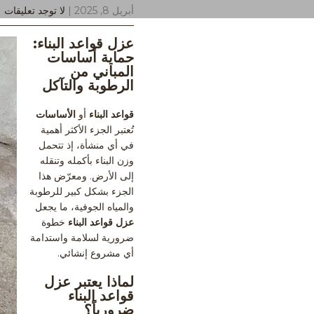
أبريل 8, 2025
|
لا توجد تعليقات
عزل قواعد البناء:
حماية أساسات
المباني من
الرطوبة والتآكل
قواعد البناء
أو
الأساسات
تُعتبر الجزء الأكثر أهمية
في أي منشأة، إذ تتحمل
وزن البناء بأكمله وتنقله
إلى الأرض. ومعرّض هذا
الجزء بشكل كبير للرطوبة
والمياه الجوفية، ما يجعل
عزل قواعد البناء
خطوة
ضرورية لسلامة واستدامة
أي مشروع إنشائي.
لماذا يعتبر عزل
قواعد البناء
ضرورياً؟