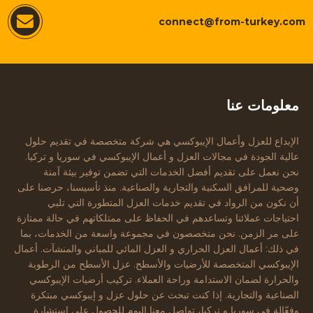
connect@from-turkey.com
معلومات عنا
الإبداع للعزل وأعمال الإيبوكسي هي شركة متخصصة في تقديم حلول
عالية الجودة في مجالات العزل و أعمال الإيبوكسي في سوريا و تركيا.
نحن نعمل على تقديم أفضل الخدمات التي تضمن توفير بيئة آمنة
وصحية للمرافق السكنية والتجارية والصناعية. منذ تأسيسنا، حرصنا على
أن نكون من الرواد في تقديم خدمات العزل المتطورة التي تلبي
احتياجات عملائنا وتساعدهم في الحفاظ على ممتلكاتهم في حالة ممتازة
على مر الزمن. نحن متخصصون في مجموعة واسعة من الخدمات، بما
في ذلك: أعمال العزل الحراري و العزل المائي للمباني والمنشآت. أعمال
الإيبوكسي المتخصصة للأرضيات والأسطح. عزل الأسطح من الرطوبة
والحرارة لضمان الاستدامة وراحة العملاء. تركيب أرضيات الإيبوكسي
الصناعية والتجارية. إذا كنت تبحث عن حلول عزل و إيبوكسي مبتكرة
وفعّالة في سوريا و تركيا، تواصل معنا اليوم للحصول على استشارة