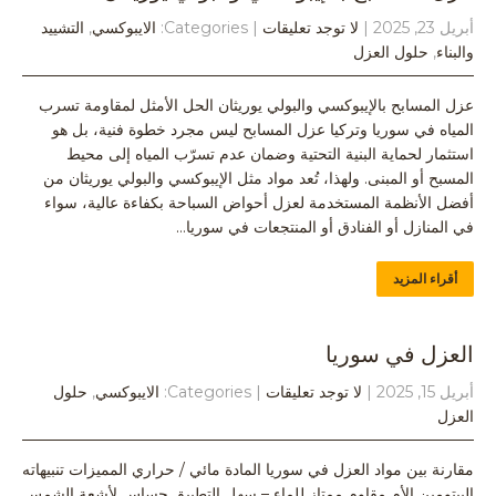
أبريل 23, 2025
|
لا توجد تعليقات
| Categories:
الايبوكسي
,
التشييد
والبناء
,
حلول العزل
عزل المسابح بالإيبوكسي والبولي يوريثان الحل الأمثل لمقاومة تسرب
المياه في سوريا وتركيا عزل المسابح ليس مجرد خطوة فنية، بل هو
استثمار لحماية البنية التحتية وضمان عدم تسرّب المياه إلى محيط
المسبح أو المبنى. ولهذا، تُعد مواد مثل الإيبوكسي والبولي يوريثان من
أفضل الأنظمة المستخدمة لعزل أحواض السباحة بكفاءة عالية، سواء
في المنازل أو الفنادق أو المنتجعات في سوريا…
أقراء المزيد
العزل في سوريا
أبريل 15, 2025
|
لا توجد تعليقات
| Categories:
الايبوكسي
,
حلول
العزل
مقارنة بين مواد العزل في سوريا المادة مائي / حراري المميزات تنبيهاته
البيتومين الأم مقاوم ممتاز للماء – سهل التطبيق حساس لأشعة الشمس