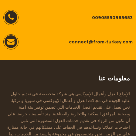
00905550965653
connect@from-turkey.com
معلومات عنا
الإبداع للعزل وأعمال الإيبوكسي هي شركة متخصصة في تقديم حلول
عالية الجودة في مجالات العزل و أعمال الإيبوكسي في سوريا و تركيا.
نحن نعمل على تقديم أفضل الخدمات التي تضمن توفير بيئة آمنة
وصحية للمرافق السكنية والتجارية والصناعية. منذ تأسيسنا، حرصنا على
أن نكون من الرواد في تقديم خدمات العزل المتطورة التي تلبي
احتياجات عملائنا وتساعدهم في الحفاظ على ممتلكاتهم في حالة ممتازة
على مر الزمن. نحن متخصصون في مجموعة واسعة من الخدمات، بما