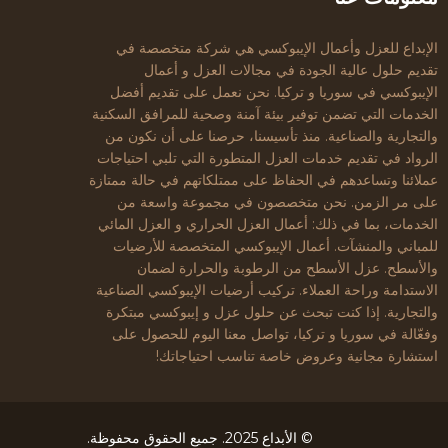
الإبداع للعزل وأعمال الإيبوكسي هي شركة متخصصة في
تقديم حلول عالية الجودة في مجالات العزل و أعمال
الإيبوكسي في سوريا و تركيا. نحن نعمل على تقديم أفضل
الخدمات التي تضمن توفير بيئة آمنة وصحية للمرافق السكنية
والتجارية والصناعية. منذ تأسيسنا، حرصنا على أن نكون من
الرواد في تقديم خدمات العزل المتطورة التي تلبي احتياجات
عملائنا وتساعدهم في الحفاظ على ممتلكاتهم في حالة ممتازة
على مر الزمن. نحن متخصصون في مجموعة واسعة من
الخدمات، بما في ذلك: أعمال العزل الحراري و العزل المائي
للمباني والمنشآت. أعمال الإيبوكسي المتخصصة للأرضيات
والأسطح. عزل الأسطح من الرطوبة والحرارة لضمان
الاستدامة وراحة العملاء. تركيب أرضيات الإيبوكسي الصناعية
والتجارية. إذا كنت تبحث عن حلول عزل و إيبوكسي مبتكرة
وفعّالة في سوريا و تركيا، تواصل معنا اليوم للحصول على
استشارة مجانية وعروض خاصة تناسب احتياجاتك!
© الأبداع 2025. جميع الحقوق محفوظة.