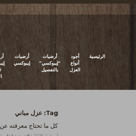
الرئيسية
أجود
أرضيات
أرضيات
أر
أنواع
“إيبوكسي”
إيبوكسي
إي
العزل
بالتفصيل
ث
ال
Tag: عزل مباني
كل ما تحتاج معرفته عن 