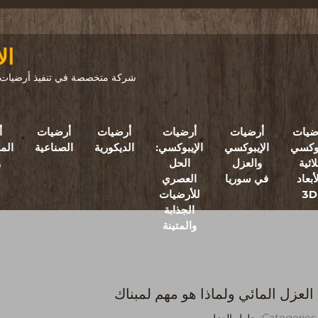
ال
شركة متخصصة في تنفيذ أرضيات ال
ضيات
أرضيات
أرضيات
أرضيات
أرضيات
أ
بوكسي
الإيبوكسي
الإيبوكسي:
الديكورية
الصناعية
الم
لاثية
والعزل
الحل
و
أبعاد
في سوريا
العصري
3D
للأرضيات
الجذابة
والمتينة
العزل المائي ولماذا هو مهم لمبناك