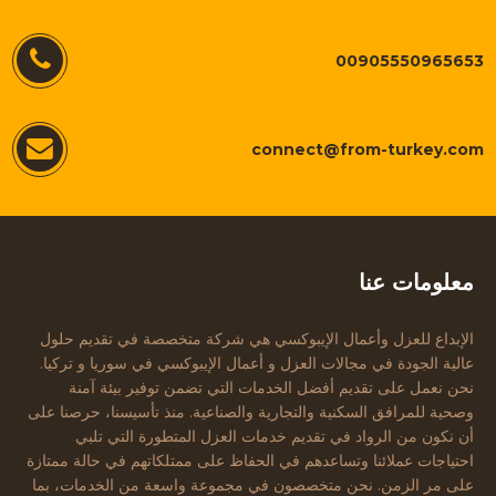
00905550965653
connect@from-turkey.com
معلومات عنا
الإبداع للعزل وأعمال الإيبوكسي هي شركة متخصصة في تقديم حلول
عالية الجودة في مجالات العزل و أعمال الإيبوكسي في سوريا و تركيا.
نحن نعمل على تقديم أفضل الخدمات التي تضمن توفير بيئة آمنة
وصحية للمرافق السكنية والتجارية والصناعية. منذ تأسيسنا، حرصنا على
أن نكون من الرواد في تقديم خدمات العزل المتطورة التي تلبي
احتياجات عملائنا وتساعدهم في الحفاظ على ممتلكاتهم في حالة ممتازة
على مر الزمن. نحن متخصصون في مجموعة واسعة من الخدمات، بما