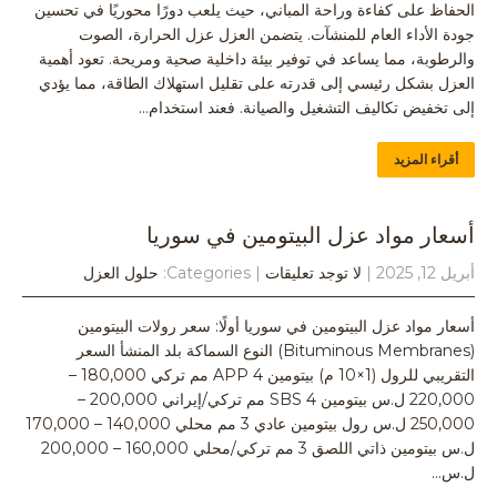
الحفاظ على كفاءة وراحة المباني، حيث يلعب دورًا محوريًا في تحسين
جودة الأداء العام للمنشآت. يتضمن العزل عزل الحرارة، الصوت
والرطوبة، مما يساعد في توفير بيئة داخلية صحية ومريحة. تعود أهمية
العزل بشكل رئيسي إلى قدرته على تقليل استهلاك الطاقة، مما يؤدي
إلى تخفيض تكاليف التشغيل والصيانة. فعند استخدام…
أقراء المزيد
أسعار مواد عزل البيتومين في سوريا
أبريل 12, 2025
|
لا توجد تعليقات
| Categories:
حلول العزل
أسعار مواد عزل البيتومين في سوريا أولًا: سعر رولات البيتومين
(Bituminous Membranes) النوع السماكة بلد المنشأ السعر
التقريبي للرول (1×10 م) بيتومين APP 4 مم تركي 180,000 –
220,000 ل.س بيتومين SBS 4 مم تركي/إيراني 200,000 –
250,000 ل.س رول بيتومين عادي 3 مم محلي 140,000 – 170,000
ل.س بيتومين ذاتي اللصق 3 مم تركي/محلي 160,000 – 200,000
ل.س…