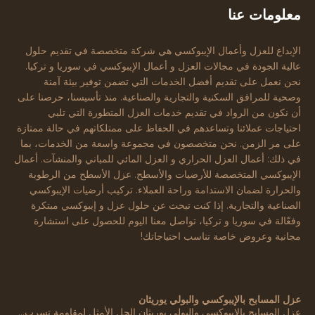
معلومات عنا
الإبداع للعزل وأعمال الإيبوكسي هي شركة متخصصة في تقديم حلول
عالية الجودة في مجالات العزل و أعمال الإيبوكسي في سوريا و تركيا.
نحن نعمل على تقديم أفضل الخدمات التي تضمن توفير بيئة آمنة
وصحية للمرافق السكنية والتجارية والصناعية. منذ تأسيسنا، حرصنا على
أن نكون من الرواد في تقديم خدمات العزل المتطورة التي تلبي
احتياجات عملائنا وتساعدهم في الحفاظ على ممتلكاتهم في حالة ممتازة
على مر الزمن. نحن متخصصون في مجموعة واسعة من الخدمات، بما
في ذلك: أعمال العزل الحراري و العزل المائي للمباني والمنشآت. أعمال
الإيبوكسي المتخصصة للأرضيات والأسطح. عزل الأسطح من الرطوبة
والحرارة لضمان الاستدامة وراحة العملاء. تركيب أرضيات الإيبوكسي
الصناعية والتجارية. إذا كنت تبحث عن حلول عزل و إيبوكسي مبتكرة
وفعّالة في سوريا و تركيا، تواصل معنا اليوم للحصول على استشارة
مجانية وعروض خاصة تناسب احتياجاتك!
عزل المسابح بالإيبوكسي والبولي يوريثان
عزل المسابح بالإيبوكسي والبولي يوريثان الحل الأمثل لمقاومة تسرب…