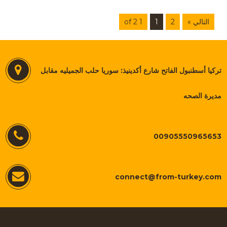
التالي »
2
1
1 of 2
تركيا أسطنبول الفاتح شارع أكدينيذ: سوريا حلب الجميليه مقابل
مديرة الصحه
00905550965653
connect@from-turkey.com