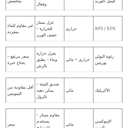
فينيل كلوريد
متخصص
وفعال
عزل ممتاز
غير مقاوم للماء
XPS / EPS
حراري
للحرارة –
بمفرده
خفيف الوزن
يعزل حرارة
رغوة البولي
سعر مرتفع –
حراري + مائي
وماء – يطبق
يوريثين
يحتاج خبرة
بالرش
صديق للبيئة –
أقل مقاومة من
الأكريليك
مائي
يمكن دهنه
البيتومين
بالرول
مقاوم ممتاز –
الإيبوكسي
يستخدم
مائي
سعر
المرن
للمسابح