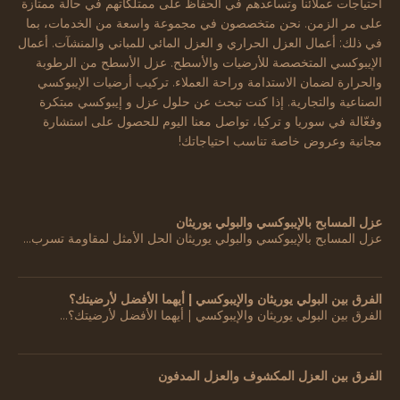
احتياجات عملائنا وتساعدهم في الحفاظ على ممتلكاتهم في حالة ممتازة
على مر الزمن. نحن متخصصون في مجموعة واسعة من الخدمات، بما
في ذلك: أعمال العزل الحراري و العزل المائي للمباني والمنشآت. أعمال
الإيبوكسي المتخصصة للأرضيات والأسطح. عزل الأسطح من الرطوبة
والحرارة لضمان الاستدامة وراحة العملاء. تركيب أرضيات الإيبوكسي
الصناعية والتجارية. إذا كنت تبحث عن حلول عزل و إيبوكسي مبتكرة
وفعّالة في سوريا و تركيا، تواصل معنا اليوم للحصول على استشارة
مجانية وعروض خاصة تناسب احتياجاتك!
عزل المسابح بالإيبوكسي والبولي يوريثان
عزل المسابح بالإيبوكسي والبولي يوريثان الحل الأمثل لمقاومة تسرب…
الفرق بين البولي يوريثان والإيبوكسي | أيهما الأفضل لأرضيتك؟
الفرق بين البولي يوريثان والإيبوكسي | أيهما الأفضل لأرضيتك؟…
الفرق بين العزل المكشوف والعزل المدفون