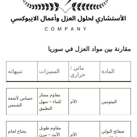
مقارنة بين مواد العزل في سوريا
مائي /
المادة
المميزات
تنبيهاته
حراري
مقاوم ممتاز
حساس لأشعة
البيتومين
الأم
للماء – سهل
الشمس
التطبيق
مقاوم طويل
صفائح البولي
يحتاج لحام
الأم
الأمد – مرن