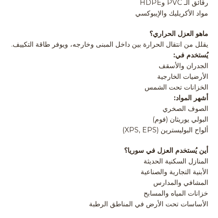
رقائق الـ PVC وHDPE
مواد الأكريليك والإيبوكسي
ماهو العزل الحراري؟
يقلل من انتقال الحرارة بين داخل المبنى وخارجه، ويوفر طاقة التكييف.
يُستخدم في:
الجدران والأسقف
الأرضيات الخارجية
الخزانات تحت الشمس
أشهر المواد:
الصوف الصخري
البولي يوريثان (فوم)
ألواح البوليسترين (XPS, EPS)
أين يُستخدم العزل في سوريا؟
المنازل السكنية الحديثة
الأبنية التجارية والصناعية
المشافي والمدارس
خزانات المياه والمسابح
الأساسات تحت الأرض في المناطق الرطبة