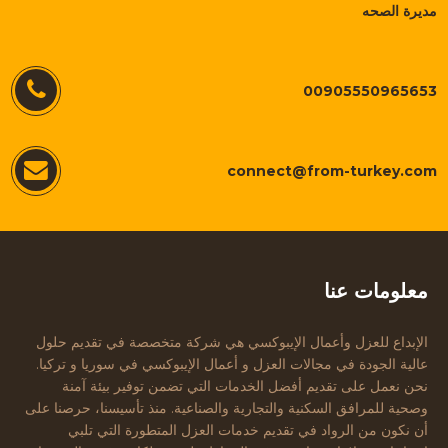
مديرة الصحه
00905550965653
connect@from-turkey.com
معلومات عنا
الإبداع للعزل وأعمال الإيبوكسي هي شركة متخصصة في تقديم حلول
عالية الجودة في مجالات العزل و أعمال الإيبوكسي في سوريا و تركيا.
نحن نعمل على تقديم أفضل الخدمات التي تضمن توفير بيئة آمنة
وصحية للمرافق السكنية والتجارية والصناعية. منذ تأسيسنا، حرصنا على
أن نكون من الرواد في تقديم خدمات العزل المتطورة التي تلبي